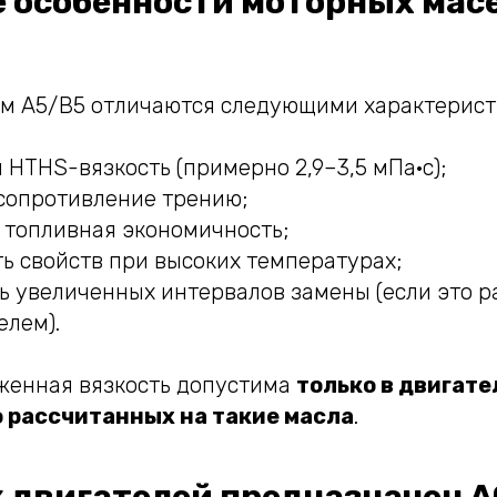
 особенности моторных мас
ом A5/B5 отличаются следующими характерист
HTHS-вязкость (примерно 2,9–3,5 мПа·с);
сопротивление трению;
 топливная экономичность;
ь свойств при высоких температурах;
ь увеличенных интервалов замены (если это 
елем).
енная вязкость допустима
только в двигате
 рассчитанных на такие масла
.