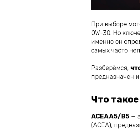
При выборе мот
0W-30. Но ключ
именно он опре
самых часто не
Разберёмся,
чт
предназначен и
Что такое
ACEA A5/B5
— э
(ACEA), предназ