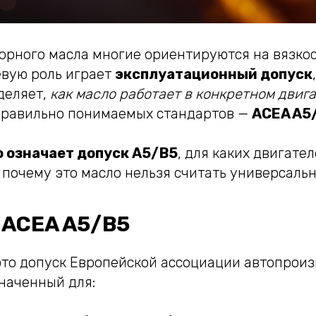
орного масла многие ориентируются на вязкос
евую роль играет
эксплуатационный допуск
деляет,
как масло работает в конкретном двиг
правильно понимаемых стандартов —
ACEA A5
о означает допуск A5/B5
, для каких двигател
 почему это масло нельзя считать универсаль
 ACEA A5/B5
то допуск Европейской ассоциации автопрои
наченный для: