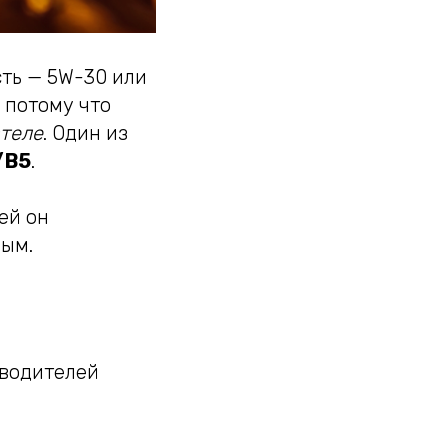
ть — 5W-30 или
, потому что
ателе
. Один из
/B5
.
ей он
ным.
зводителей