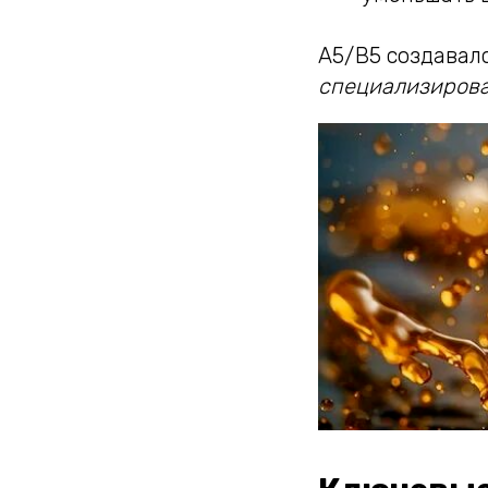
A5/B5 создавал
специализирова