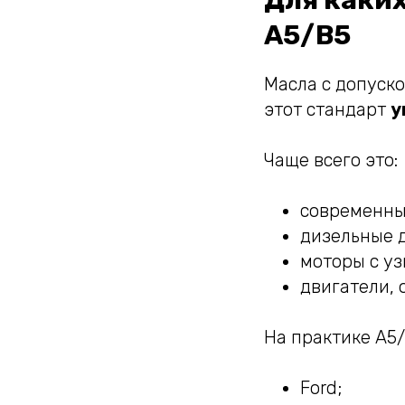
Для каки
A5/B5
Масла с допуско
этот стандарт
у
Чаще всего это:
современны
дизельные д
моторы с у
двигатели, 
На практике A5/
Ford;