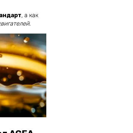
тандарт
, а как
двигателей
.