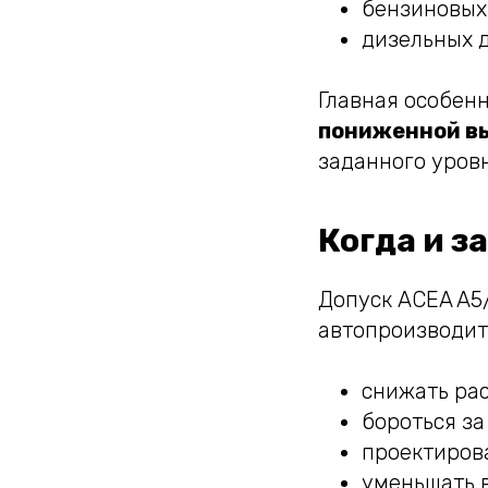
бензиновых 
дизельных д
Главная особен
пониженной вы
заданного уров
Когда и з
Допуск ACEA A5/
автопроизводит
снижать рас
бороться за
проектирова
уменьшать 