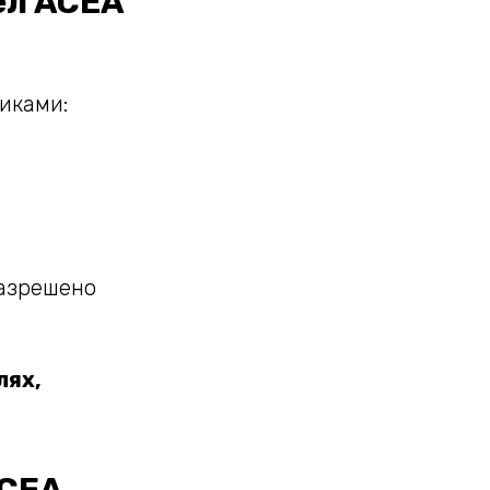
ел ACEA
иками:
разрешено
лях,