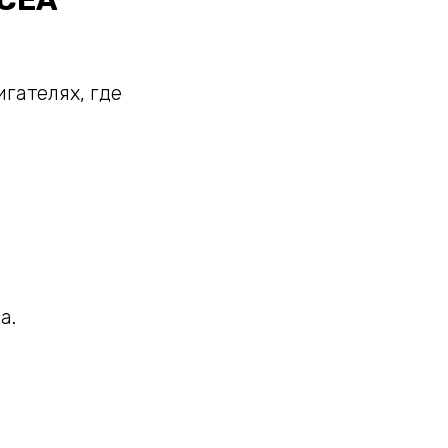
ACEA
гателях, где
а.