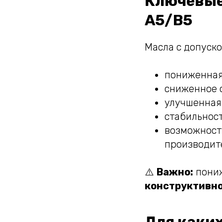
Ключевые
A5/B5
Масла с допуск
пониженная 
сниженное 
улучшенная
стабильност
возможност
производит
⚠️
Важно:
пониж
конструктивно