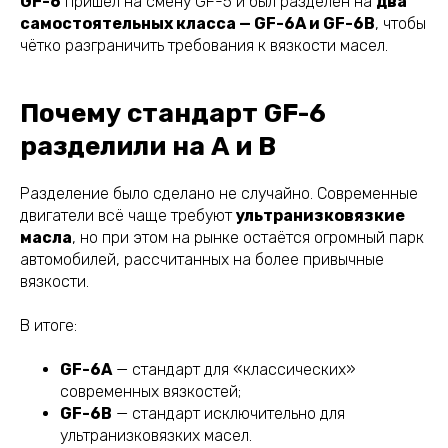
GF-6
пришёл на смену GF-5 и был разделён на
два
самостоятельных класса — GF-6A и GF-6B
, чтобы
чётко разграничить требования к вязкости масел.
Почему стандарт GF-6
разделили на A и B
Разделение было сделано не случайно. Современные
двигатели всё чаще требуют
ультранизковязкие
масла
, но при этом на рынке остаётся огромный парк
автомобилей, рассчитанных на более привычные
вязкости.
В итоге:
GF-6A
— стандарт для «классических»
современных вязкостей;
GF-6B
— стандарт исключительно для
ультранизковязких масел.