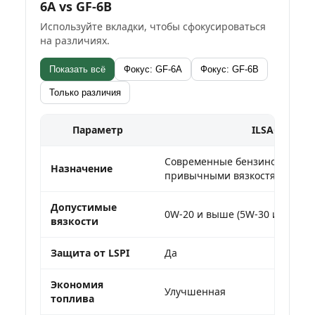
6A vs GF-6B
Используйте вкладки, чтобы сфокусироваться
на различиях.
Показать всё
Фокус: GF-6A
Фокус: GF-6B
Только различия
Параметр
ILSAC GF-6A
Современные бензиновые дви
Назначение
привычными вязкостями
Допустимые
0W-20 и выше (5W-30 и др.)
вязкости
Защита от LSPI
Да
Экономия
Улучшенная
топлива