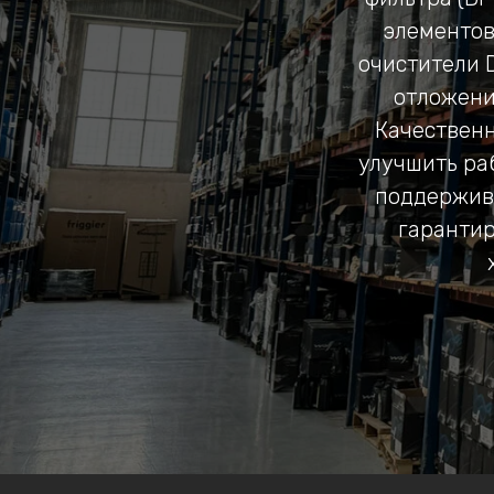
элементов
очистители 
отложени
Качественн
улучшить ра
поддержива
гарантир