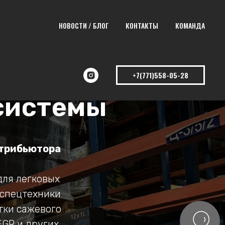
НОВОСТИ / БЛОГ
КОНТАКТЫ
КОМАНДА
+7(771)558-05-28
системы
стрибьютора
для легковых
 спецтехники
тки сажевого
EGR и других