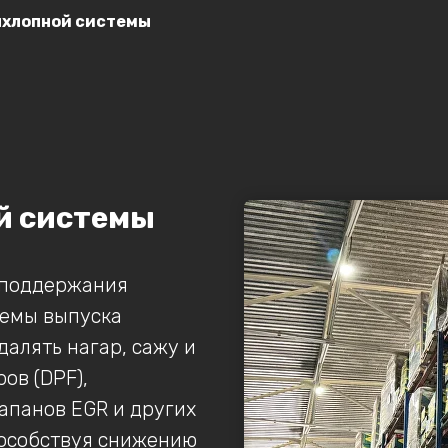
ыхлопной системы
й системы
 поддержания
темы выпуска
далять нагар, сажу и
ов (DPF),
апанов EGR и других
пособствуя снижению