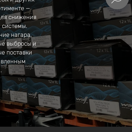
ртименте —
для снижения
 системы.
ние нагара,
ые выбросы и
ые поставки
аявленным
.