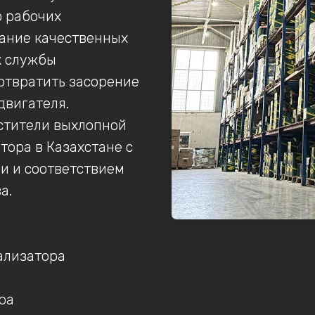
ю рабочих
вание качественных
к службы
отвратить засорение
двигателя.
стители выхлопной
тора в Казахстане с
и и соответствием
а.
ализатора
ра