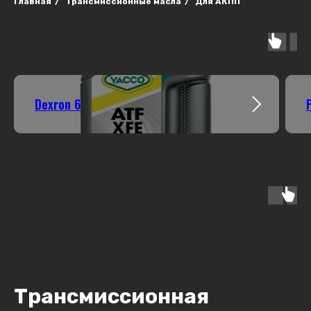
Главная
/
Трансмиссионные масла
/
Для АКПП
Dexron 6
Трансмиссионная