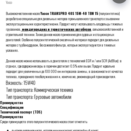
Yacco
Высококачественное масло
Yacco TRANSPRO 40S 15W-40 TBN 15
(полусинтетика)
разработано специально для дизельных моторов промышленного транспорта с высокими
эксплуатационными характеристиками. Продукт могут использовать владельцы тяжелых
грузовиков,
междугородних и туристических автобусов
, сельскохозяйственной и
строительной техники. Также данное масло применимо для судовых и стационарных
двигателей. Особенно полусинтетический смазочный материал подходит для дизельных
моторов с турбонаддувом, без сажевого фильтра, которые эксплуатируются в тяжелых
условиях.
Данное масло можно использовать в двигателях с технологией EGR и / или SCR (AdBlue); в
странах, где содержание серы в горючем достигает 0.5% или выше. Продукт идеально
подходит для увеличенных до 100 000 км интервалов замены, в зависимости от качества
топлива, проводимого техобслуживания и, конечно же, рекомендаций производителя.
Вязкость: 15W40
Тип транспорта: Коммерческая техника
Тип транспорта: Грузовые автомобили
Преимущества
Спецификации
Технический паспорт (TDS)
Преимущества
Среди преимуществ этого полусинтетического масла стоит отметить:
высокое щелочное число, которое минимизирует коррозийный износ;