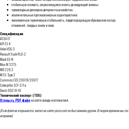
стабильную вязкость, сохраняющуюся вплоть до следующей замены;
превосходные дисперсно-детергентные свойства;
исключительные противоизносные характеристики;
великолепную термическую стабильность, предотвращающую образование нагара,
отложений, твердых лаков и смол.
Спецификации
ACEA E7
API CI-4
Volvo VDS-3
Renault Truck RLD-2
Mack EO-N
Man M 3275
MB 228.3
M.T.U. Type 2
Cummins CES 20078/20077
Caterpillar ECF-2/1-a
Deutz DQC III-10
Технический паспорт (TDS)
Открыть PDF файл
на сайте завода-изготовителя.
(Если файл не открывается, значит на сайте yacco.com он был заменен другим. В скором времени мы это
исправим)