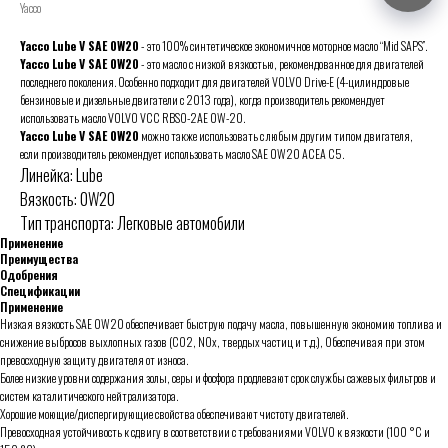
Yacco
Yacco Lube V SAE 0W20
- это 100% синтетическое экономичное моторное масло “Mid SAPS”.
Yacco Lube V SAE 0W20
- это масло с низкой вязкостью, рекомендованное для двигателей
последнего поколения. Особенно подходит для двигателей VOLVO Drive-E (4-цилиндровые
бензиновые и дизельные двигатели с 2013 года), когда производитель рекомендует
использовать масло VOLVO VCC RBSO-2AE 0W-20.
Yacco Lube V SAE 0W20
можно также использовать с любым другим типом двигателя,
если производитель рекомендует использовать масло SAE 0W20 ACEA C5.
Линейка: Lube
Вязкость: 0W20
Тип транспорта: Легковые автомобили
Применение
Преимущества
Одобрения
Спецификации
Применение
Низкая вязкость SAE 0W20 обеспечивает быструю подачу масла, повышенную экономию топлива и
снижение выбросов выхлопных газов (CO2, NOx, твердых частиц и т.д.), Обеспечивая при этом
превосходную защиту двигателя от износа.
Более низкие уровни содержания золы, серы и фосфора продлевают срок службы сажевых фильтров и
систем каталитического нейтрализатора.
Хорошие моющие/диспергирующие свойства обеспечивают чистоту двигателей.
Превосходная устойчивость к сдвигу в соответствии с требованиями VOLVO к вязкости (100 °C и