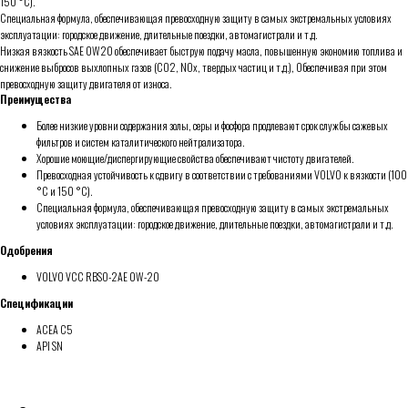
150 °C).
Специальная формула, обеспечивающая превосходную защиту в самых экстремальных условиях
эксплуатации: городское движение, длительные поездки, автомагистрали и т.д.
Низкая вязкость SAE 0W20 обеспечивает быструю подачу масла, повышенную экономию топлива и
снижение выбросов выхлопных газов (CO2, NOx, твердых частиц и т.д.), Обеспечивая при этом
превосходную защиту двигателя от износа.
Преимущества
Более низкие уровни содержания золы, серы и фосфора продлевают срок службы сажевых
фильтров и систем каталитического нейтрализатора.
Хорошие моющие/диспергирующие свойства обеспечивают чистоту двигателей.
Превосходная устойчивость к сдвигу в соответствии с требованиями VOLVO к вязкости (100
°C и 150 °C).
Специальная формула, обеспечивающая превосходную защиту в самых экстремальных
условиях эксплуатации: городское движение, длительные поездки, автомагистрали и т.д.
Одобрения
VOLVO VCC RBSO-2AE 0W-20
Спецификации
ACEA C5
API SN