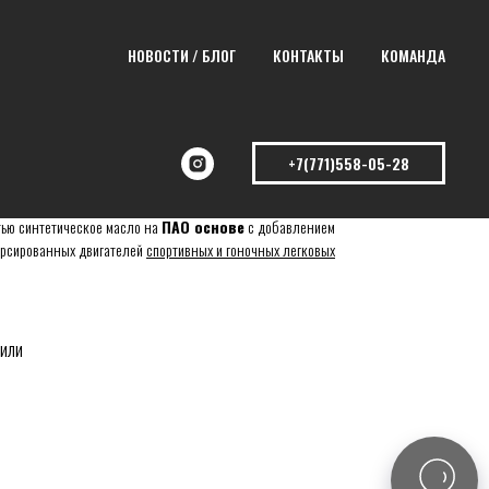
НОВОСТИ / БЛОГ
КОНТАКТЫ
КОМАНДА
W50
+7(771)558-05-28
тью синтетическое масло на
ПАО основе
с добавлением
рсированных двигателей
спортивных и гоночных легковых
били