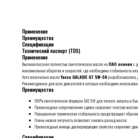
Применение
Преимущества
Спецификации
Технический паспорт (TDS)
Применение
Высококлассное полностью синтетическое масло на
ПАО основе
с 
максимальных оборотов и скоростей, где необходима стабильность вяз
Хотя изначально масло
Yacco GALAXIE GT 5W-50
разрабатывалось д
Рекомендовано для всех двигателей в которых необходимо использова
Преимущества
100% синтетическая формула SAE 5W для легкого запуска и быс
Превосходное сопротивление сдвигу сохраняет толстую маслян
Повышенная термическая стабильность предотвращает образо
Очень низкая летучесть позволяет снизить расход масла;
Превосходные моюще-диспергирующие свойства сохраняют двиг
Спецификации