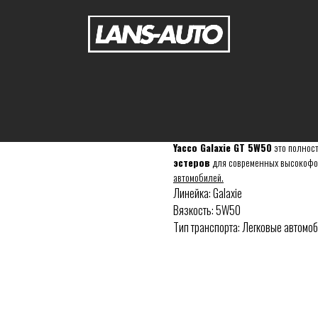
Yacco GALAXIE GT 5
Yacco
Yacco Galaxie GT 5W50
это полнос
эстеров
для современных высокофо
автомобилей.
Линейка: Galaxie
Вязкость: 5W50
Тип транспорта: Легковые автомо