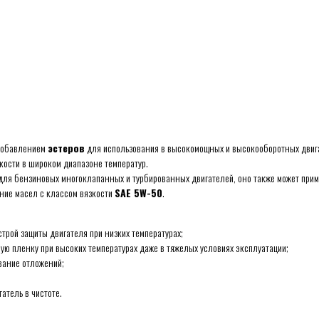
добавлением
эстеров
для использования в высокомощных и высокооборотных двига
кости в широком диапазоне температур.
ля бензиновых многоклапанных и турбированных двигателей, оно также может примен
ние масел с классом вязкости
SAE 5W-50
.
трой защиты двигателя при низких температурах;
ую пленку при высоких температурах даже в тяжелых условиях эксплуатации;
вание отложений;
атель в чистоте.