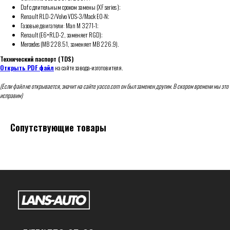
Daf c длительным сроком замены (XF series );
Renault RLD-2/Volvo VDS-3/Mack EO-N;
Газовые двигатели: Man M 3271-1;
Renault (E6+RLD-2, заменяет RGD);
Mercedes (MB 228.51, заменяет MB 226.9).
Технический паспорт (TDS)
Открыть PDF файл
на сайте завода-изготовителя.
(Если файл не открывается, значит на сайте yacco.com он был заменен другим. В скором времени мы это
исправим)
Сопутствующие товары