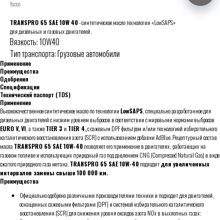
Yacco
TRANSPRO 65 SAE 10W 40
- синтетическое масло технологии «LowSAPS»
для дизельных и газовых двигателей.
Вязкость: 10W40
Тип транспорта: Грузовые автомобили
Применение
Преимущества
Одобрения
Спецификации
Технический паспорт (TDS)
Применение
Высококачественное синтетическое масло по технологии
LowSAPS
, специально разработанное для
дизельных двигателей с низким уровнем выбросов в соответствии с мировыми нормами выбросов
EURO V, VI
, а также
TIER 3
и
TIER 4,
с сажевым DPF фильтром и/или технологией избирательного
каталитического восстановления азота (SCR) с использованием добавки AdBlue. Рецептурный состав
масла
TRANSPRO 65 SAE 10W-40
позволяет его применение в двигателях, работающих на
газовом топливе и использующих природный газ под давлением CNG (Compressed Natural Gas) в виде
сжатого природного газа метана.
TRANSPRO 65 SAE 10W-40
подходит
для увеличенных
интервалов замены свыше 100 000 км.
Преимущества
Официально одобрено различными производителями техники и подходит для двигателей,
оснащенных сажевыми фильтрами (DPF) и системой избирательного каталитического
восстановления (SCR) для снижения уровня оксидов азота NOx в выхлопных газах;