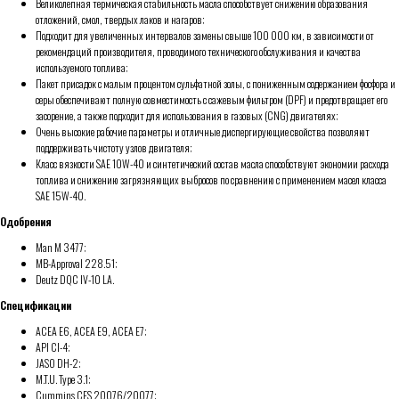
Великолепная термическая стабильность масла способствует снижению образования
отложений, смол, твердых лаков и нагаров;
Подходит для увеличенных интервалов замены свыше 100 000 км, в зависимости от
рекомендаций производителя, проводимого технического обслуживания и качества
используемого топлива;
Пакет присадок с малым процентом сульфатной золы, с пониженным содержанием фосфора и
серы обеспечивают полную совместимость с сажевым фильтром (DPF) и предотвращает его
засорение, а также подходит для использования в газовых (CNG) двигателях;
Очень высокие рабочие параметры и отличные диспергирующие свойства позволяют
поддерживать чистоту узлов двигателя;
Класс вязкости SAE 10W-40 и синтетический состав масла способствуют экономии расхода
топлива и снижению загрязняющих выбросов по сравнению с применением масел класса
SAE 15W-40.
Одобрения
Man M 3477;
MB-Approval 228.51;
Deutz DQC IV-10 LA.
Спецификации
ACEA E6, ACEA E9, ACEA E7;
API CI-4;
JASO DH-2;
M.T.U. Type 3.1;
Cummins CES 20076/20077;