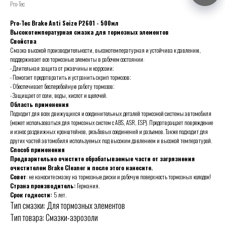
Pro-Tec
Pro-Tec Brake Anti Seize P2601 - 500мл
Высокотемпературная смазка для тормозных элементов
Свойства
Смазка высокой производительности, высокотемпературная и устойчива к давлению,
поддерживает все тормозные элементы в рабочем состоянии:
- Длительная защита от ржавчины и коррозии;
- Помогает предотвратить и устранить скрип тормозов;
- Обеспечивает бесперебойную работу тормозов;
- Защищает от соли, воды, кислот и щелочей.
Область применения
Подходит для всех движущихся и соединительных деталей тормозной системы автомобиля
(может использоваться для тормозных систем с ABS, ASR, ESP). Предотвращает повреждение
и износ раздвижных кронштейнов, резьбовых соединений и разъемов. Также подходит для
других частей автомобиля используемых под высоким давлением и высокой температурой.
Способ применения
Предварительно очистите обрабатываемые части от загрязнения
очистителем Brake Cleaner и после этого нанесите.
Совет
: не наносите смазку на тормозные диски и рабочую поверхность тормозных колодок!
Страна производитель:
Германия.
Срок годности:
5 лет.
Тип смазки: Для тормозных элементов
Тип товара: Смазки-аэрозоли