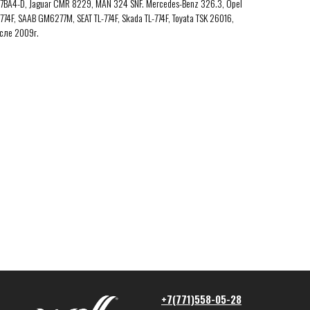
7BA4-D, Jaguar CMR 8229, MAN 324 SNF. Mercedes-Benz 326.3, Opel
774F, SAAB GM6277M, SEAT TL-774F, Skada TL-774F, Toyata TSK 26016,
осле 2009г.
+7(771)558-05-28