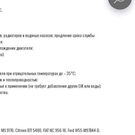
C.
в, радиаторов и водяных насосов, продление срока службы
я;
хлаждения двигателя;
а);
еля при отрицательных температурах до – 35°C;
ю и теплопроводностью;
вые к применению (не требует добавления других ОЖ или воды);
ства.
sler MS 9176, Citroen B71 5480, FIAT NC 956-16, Ford W55-M97B44-D,