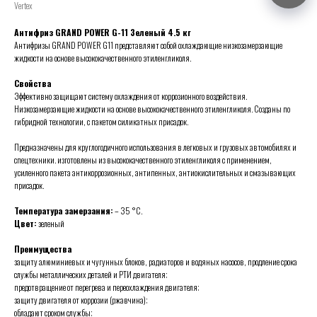
Vertex
Антифриз GRAND POWER G-11 Зеленый 4.5 кг
Антифризы GRAND POWER G11 представляют собой охлаждающие низкозамерзающие
жидкости на основе высококачественного этиленгликоля.
Свойства
Эффективно защищают систему охлаждения от коррозионного воздействия.
Низкозамерзающие жидкости на основе высококачественного этиленгликоля. Созданы по
гибридной технологии, с пакетом силикатных присадок.
Предназначены для круглогодичного использования в легковых и грузовых автомобилях и
спецтехники. изготовлены из высококачественного этиленгликоля с применением,
усиленного пакета антикоррозионных, антипенных, антиокислительных и смазывающих
присадок.
Температура замерзания:
– 35 °C.
Цвет:
зеленый
Преимущества
защиту алюминиевых и чугунных блоков, радиаторов и водяных насосов, продление срока
службы металлических деталей и РТИ двигателя;
предотвращение от перегрева и переохлаждения двигателя;
защиту двигателя от коррозии (ржавчина);
обладают сроком службы;