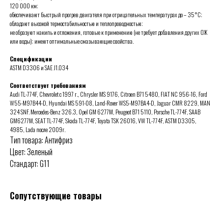
120 000 км;
обеспечивают быстрый прогрев двигателя при отрицательных температурах до – 35°C;
обладают высокой термостабильностью и теплопроводностью;
не образуют накипь и отложения, готовые к применению (не требует добавления других ОЖ
или воды); имеют оптимальные смазывающие свойства.
Спецификации
ASTM D3306 и SAE J1.034
Соответствует требованиям
Audi TL-774F, Chevrolet c 1997 г., Chrysler MS 9176, Citroen B71 5480, FIAT NC 956-16, Ford
W55-M97B44-D, Hyundai MS 591-08, Land-Rover WS5-M97BA4-D, Jaguar CMR 8229, MAN
324 SNF. Mercedes-Benz 326.3, Opel GM 6277M, Peugeot B71 5110, Porsche TL-774F, SAAB
GM6277M, SEAT TL-774F, Skada TL-774F, Toyata TSK 26016, VW TL-774F, ASTM D3305,
4985, Lada после 2009г.
Тип товара: Антифриз
Цвет: Зеленый
Стандарт: G11
Сопутствующие товары