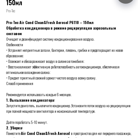
150мл
Pro-Tec
Pro-Tec Air Cond Clean&Fresh Aerosol P6110 – 150мл
Обработка кондиционера в режиме рециркуляции аэрозольным
составом
Очищает и дезинфицирует систему кондиционирования воздуха.
Особенности
• Устраняет неприятные запахи, бактерии, плесень, грибки и предотвращает их новое
образование;
• Освежает и обеззараживает воздух в салоне автомобиля;
• Восстанавливает эффективную работоспособность автокондиционера, обеспечивая
оптимальное охлаждение салона;
• Придает приятный свежий аромат чистого воздуха всему салону.
Способ применения
Рекомендуется использовать каждые 6 месяцев.
1. Высыхание конденсатора:
Запустите двигатель, выключите кондиционер. Установите поток воздуха на рециркуляцию
при полной мощности вентилятора и максимальной температуре.
Дайте поработать 5-10 минут.
2. Уборка:
Поместите
Air Cond Clean&Fresh Aerosol
в пространство для ног переднего пассажира,