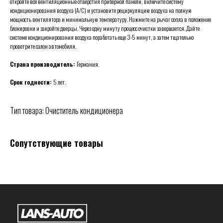
откройте все вентиляционные отверстия приборной панели, включите систему
кондиционирования воздуха (A/C) и установите рециркуляцию воздуха на полную
мощность вентилятора и минимальную температуру. Нажмите на рычаг сопла в положение
блокировки и закройте дверцы. Через одну минуту процесс очистки завершается. Дайте
системе кондиционирования воздуха поработать еще 3-5 минут, а затем тщательно
проветрите салон автомобиля.
Страна производитель:
Германия.
Срок годности:
5 лет.
Тип товара: Очиститель кондиционера
Сопутствующие товары