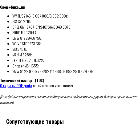
Спецификации
VW TL 52146 (G 004 000/G 002 000);
PSA S71 2710;
OPEL GM 1940715/1940766/B 040 0070;
FORD M2C204-A;
BMW 81229407758;
VOLVO STD 1273.36;
MB 345.0;
MAN M 3289;
FENDT X 902.011.622;
Chrysler MS-11655;
BMW 81 22 9 407 758/82 11 1 468 041/83 29 0 429 576.
Технический паспорт (TDS)
Открыть PDF файл
на сайте завода-изготовителя.
(Если файл не открывается, значит на сайте yacco.com он был заменен другим. В скором времени мы это
исправим)
Сопутствующие товары