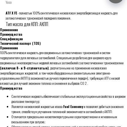
Yacco
ATF X FE
- полностью 100% синтетическая низковязкая энергосберегающая жидкость для
автоматических трансмиссий последнего поколения.
Тип масла для КПП: АКПП
Применение
Преимущества
Спецификации
Технический паспорт (TDS)
Применение
100% синтетическая жидкость для современных автоматических трансмиссий и систем
гидроусилителя руля легковых автомобилей. Специально разработано для широкого круга
современных многоскоростных моделей легковых автомобилей с автоматическими трансмиссиями
(включая 8- и 9-ступенчатые)
, рассчитанными на применение низковязких
энергосберегающих жидкостей, в том числе оборудованных секвентальными электронно-
управляемыми АКПП (с возможностью ручного переключения передач), требующих ATF с низкой
вязкостью для лучшей экономии топлива и снижения выбросов CO 2 .
Преимущества
Cинтетическая жидкость обеспечивает стабильные эксплуатационные свойства в широком
диапазоне температур;
Является низковязкой жидкостью класса
Fuel Economy
и позволяет добиться снижения
трения, способствуя улучшению топливной экономичности автомобилей с АКПП;
Отличается прекрасными низкотемпературными характеристиками и мгновенным
смазыванием при запуске.;
Обеспечивает высокий уровень антиокислительной и температурной стабильности, что