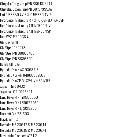
Chrysler/Dodge/Jeep P/N 68043742AA
Chrysler/Dodge/Jeep P/N 68157995AA
Fiat 9.55550-AV-5 & 9.55550-AV-2
Ford/Lincoln/Mercury P/N XT-6-QSP et XT-6- DSP
Ford/Lincoln/Mercury ATF MERCON LV
Ford/Lincoln/Mercury ATF MERCON SP
Ford WSS-M2C938-A
GM-Dexron VI
GM/Opel 1940 773
GM/Opel P/N 88863400
GM/Opel P/N 88863401
Honda ATF DW-1
Hyundai/Kia NWS-9368 T-5
Hyundai/Kia P/N 040000C90SG
Hyundai/Kia SP-IV ; SPH-IV et SP-IV RR
Jaguar Fluid 8432
Jaguar oil 02JDE26444
Land Rover P/N TYK500050
Land Rover P/N LR0022460
Land Rover P/N LR023288
Maserati P/N 231603
Mazda ATF FZ
Mercedes MB 236.12 & MB 236.14
Mercedes MB 236.15 & MB 236.41
Mitsubishi Diaqueen ATF J-2