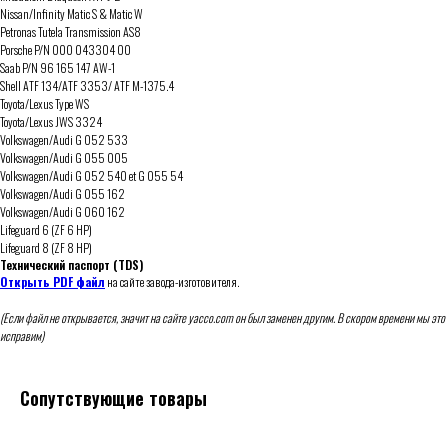
Nissan/Infinity Matic S & Matic W
Petronas Tutela Transmission AS8
Porsche P/N 000 043304 00
Saab P/N 96 165 147 AW-1
Shell ATF 134/ATF 3353/ ATF M-1375.4
Toyota/Lexus Type WS
Toyota/Lexus JWS 3324
Volkswagen/Audi G 052 533
Volkswagen/Audi G 055 005
Volkswagen/Audi G 052 540 et G 055 54
Volkswagen/Audi G 055 162
Volkswagen/Audi G 060 162
Lifeguard 6 (ZF 6 HP)
Lifeguard 8 (ZF 8 HP)
Технический паспорт (TDS)
Открыть PDF файл
на сайте завода-изготовителя.
(Если файл не открывается, значит на сайте yacco.com он был заменен другим. В скором времени мы это
исправим)
Сопутствующие товары