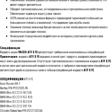
делает продукт долговечным;
Обладает противоизносными, антикоррозионными и противопенными свойствами,
Обеспечивает надежную защиту узлов трения;
100% полностью синтетическая формула с превосходной термической стабильностью
(повышенная стойкость к окислению), что продлевает срок службы масла;
Экономию топлива можно еще больше повысить за счет использования моторного масла с
экономичным расходом топлива;
Не оказывает отрицательного воздействия на материалы уплотнений и детали узлов
трансмиссии.
Спецификации
Жидкость марки
YACCO ATF X FE
соответствует требованиям многочисленных спецификаций.
Примечание:
жидкость
ATF X FE
окрашена в синий цвет; продукты заводского происхождения
могут иметь другое окрашивание. Отсутствуют противопоказания к применению жидкости
ATF X FE
,
в случае, если цвет оригинальной жидкости отличается, а требуемая производителем спецификация
соответствует одной из указанных ниже в таблице спецификаций жидкости
ATF X FE
.
СПЕЦИФИКАЦИИ
ATF X FE
Aisin Warner AW-1
Bentley P/N PY112995 PA
BMW/Mini 83 22 0 142 516
BMW/Mini 83 22 0 152 426
BMW/Mini 83 22 0 163 514
BMW/Mini 83 22 0 397 114
Chrysler/Dodge/Jeep P/N 05127382AA