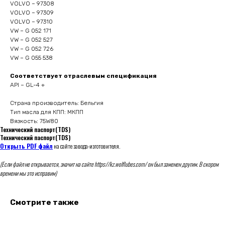
VOLVO – 97308
VOLVO – 97309
VOLVO – 97310
VW – G 052 171
VW – G 052 527
VW – G 052 726
VW – G 055 538
Соответствует отраслевым спецификация
API – GL-4 +
Страна производитель: Бельгия
Тип масла для КПП: МКПП
Вязкость: 75W80
Технический паспорт(TDS)
Технический паспорт(TDS)
Открыть PDF файл
на сайте завода-изготовителя.
(Если файл не открывается, значит на сайте https://kz.wolflubes.com/ он был заменен другим. В скором
времени мы это исправим)
Смотрите также