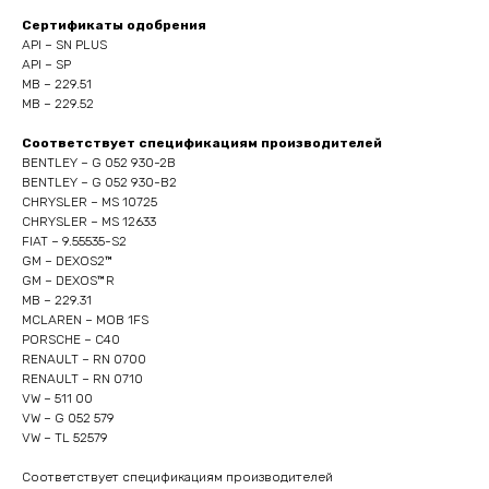
Сертификаты одобрения
API – SN PLUS
API – SP
MB – 229.51
MB – 229.52
Соответствует спецификациям производителей
BENTLEY – G 052 930-2B
BENTLEY – G 052 930-B2
CHRYSLER – MS 10725
CHRYSLER – MS 12633
FIAT – 9.55535-S2
GM – DEXOS2™
GM – DEXOS™R
MB – 229.31
MCLAREN – MOB 1FS
PORSCHE – C40
RENAULT – RN 0700
RENAULT – RN 0710
VW – 511 00
VW – G 052 579
VW – TL 52579
Соответствует спецификациям производителей