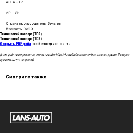
ACEA – C3
API – SN
Страна производитель: Бельгия
Вязкость: 0W40
Технический паспорт(TDS)
Технический паспорт(TDS)
Открыть PDF файл
на сайте завода-изготовителя.
(Если файл не открывается, значит на сайте https://kz.wolflubes.com/ он был заменен другим. В скором
времени мы это исправим)
Смотрите также