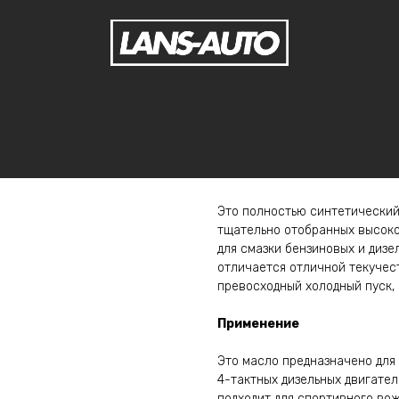
WOLF VITALTECH 5W50 5л
Wolf
WOLF VITALTECH 5W50 - 5л
Это полностью синтетический
тщательно отобранных высоко
для смазки бензиновых и дизе
отличается отличной текучес
превосходный холодный пуск, 
Применение
Это масло предназначено для
4-тактных дизельных двигател
подходит для спортивного вож