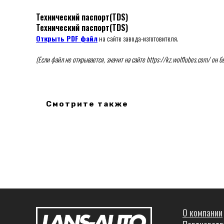
Технический паспорт(TDS)
Технический паспорт(TDS)
Открыть PDF файл
на сайте завода-изготовителя.
(Если файл не открывается, значит на сайте https://kz.wolflubes.com/ он
Смотрите также
О компании