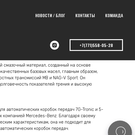
НОВОСТИ / БЛОГ
КОНТАКТЫ
КОМАНДА
B 1л
+7(771)558-05-28
– 1л
й смазочный материал, созданный на основе
качественных базовых масел, главным образом,
остных трансмиссий MB и NAG-V Sport. Он
олговечность показателей трения и высокую
ля автоматических коробок передач 7G-Tronic и 5-
х компанией Mercedes-Benz. Благодаря своему
еским характеристикам, она не подходит для
 автоматических коробок передач.