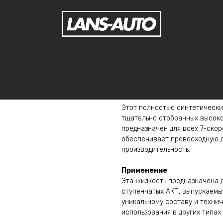
WOLF OFFICIALTECH ATF M
Wolf
WOLF OFFICIALTECH ATF MB 
Этот полностью синтетически
тщательно отобранных высоко
предназначен для всех 7-скор
обеспечивает превосходную д
производительность.
Применение
Эта жидкость предназначена д
ступенчатых АКП, выпускаемы
уникальному составу и технич
использования в других типах